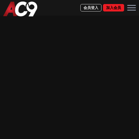
会员登入
加入会员