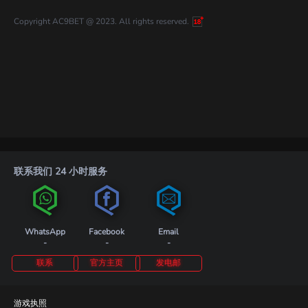
Copyright AC9BET @ 2023. All rights reserved.
联系我们 24 小时服务
WhatsApp
Facebook
Email
-
-
-
联系
官方主页
发电邮
游戏执照