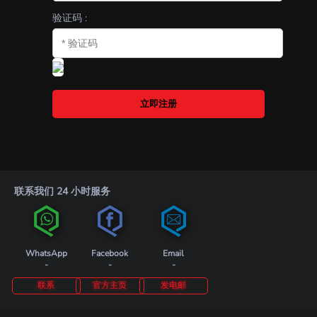
验证码 :
联系我们 24 小时服务
WhatsApp
Facebook
Email
-
-
-
联系
官方主页
发电邮