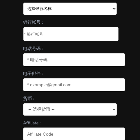
银行帐号 :
电话号码 :
电子邮件 :
货币 :
Affiliate :