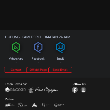
HUBUNGI KAMI PERKHIDMATAN 24 JAM
WhatsApp
Facebook
Email
-
-
-
Contact
Official Page
Send Email
Lesen Permainan
Follow Us
Partner